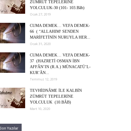
ZÜMRÜT TEPELERİNE
YOLCULUK-30 (101- 103.Bâb)
Ocak 27, 2019
CUMA DEMEK… VEFA DEMEK-
66 ( “ALLAHIM! SENDEN
MARİFETİNİN NURUYLA HER...
Ocak 31, 2020
CUMA DEMEK… VEFA DEMEK-
37 (HAZRETİ OSMAN İBN
AFFÂN’IN (R.A.) MÜNACATÜ’L-
KUR’ÂN...
Temmuz 12, 2019
TEVHİDNÂME İLE KALBİN
ZÜMRÜT TEPELERİNE
YOLCULUK (10.BÂB)
Mart 10, 2020
Son Yazılar