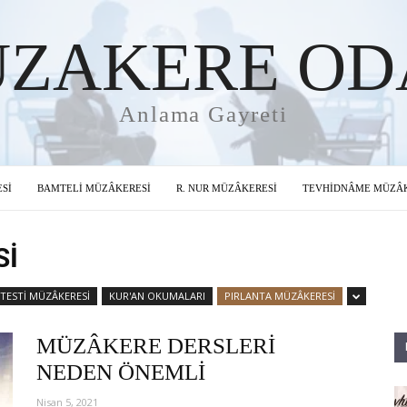
ZAKERE OD
Anlama Gayreti
Sİ
BAMTELİ MÜZÂKERESİ
R. NUR MÜZÂKERESİ
TEVHİDNÂME MÜZÂK
Sİ
 TESTİ MÜZÂKERESİ
KUR'AN OKUMALARI
PIRLANTA MÜZÂKERESİ
MÜZÂKERE DERSLERİ
NEDEN ÖNEMLİ
Nisan 5, 2021