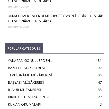
/ TEVHİDNÂME 16-18.BÂB”)
Temmuz 17, 2020
CUMA DEMEK… VEFA DEMEK-89 ( “CEVŞEN-İ KEBİR 13-15.BÂB
/ TEVHİDNÂME 13-15.BÂB”)
Temmuz 10, 2020
POPULAR CATEGORIES
YAKARAN GÖNÜLLERDEN...
131
BAMTELİ MÜZÂKERESİ
97
TEVHİDNÂME MÜZÂKERESİ
96
BAŞYAZI MÜZÂKERESİ
47
R. NUR MÜZÂKERESİ
33
KIRIK TESTİ MÜZÂKERESİ
27
KUR'AN OKUMALARI
3