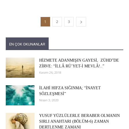
1
2
3
EN ÇOK OKUNANLAR
HİZMETE ADANMIŞIN GAYESİ, ZÜHD”DE
ZİRVE: “İLLÂ RÜ’YET-İ MEVLÂ!..”
Kasım 26, 2018
İLAHİ HIFZA SIĞINMA; “İNAYET
SÖZLEŞMESİ”
Nisan 3, 2020
YUSUF YÜZLÜLERLE BERABER OLMANIN
SIRLI ANAHTARI (BÖLÜM-6) ZAMAN
DERTLENME ZAMANI