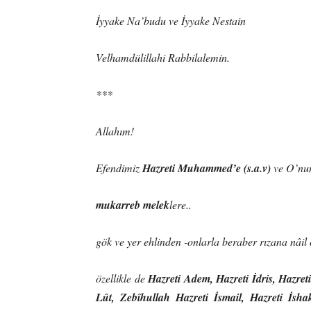
İyyake Na’budu ve İyyake Nestain
Velhamdülillahi Rabbilalemin.
***
Allahım!
Efendimiz
Hazreti Muhammed’e (s.a.v)
ve O’nun
mukarreb melek
lere..
gök ve yer ehlinden -onlarla beraber rızana nâil
özellikle de
Hazreti Adem, Hazreti İdris, Hazret
Lût, Zebîhullah Hazreti İsmail, Hazreti İsha