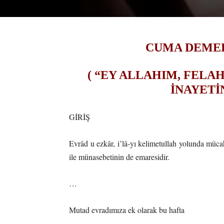
CUMA DEMEK
( “EY ALLAHIM, FELAH
İNAYETİ
GİRİŞ
Evrâd u ezkâr, i’lâ-yı kelimetullah yolunda müc
ile münasebetinin de emaresidir.
…
Mutad evradımıza ek olarak bu hafta