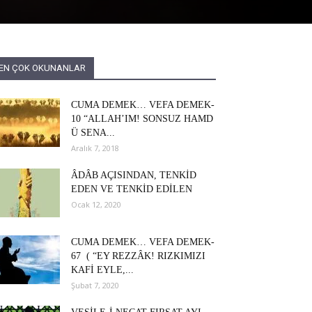
EN ÇOK OKUNANLAR
CUMA DEMEK… VEFA DEMEK-
10 “ALLAH’IM! SONSUZ HAMD
Ü SENA...
Aralık 7, 2018
ÂDÂB AÇISINDAN, TENKİD
EDEN VE TENKİD EDİLEN
Ocak 12, 2020
CUMA DEMEK… VEFA DEMEK-
67 ( “EY REZZÂK! RIZKIMIZI
KAFİ EYLE,...
Şubat 7, 2020