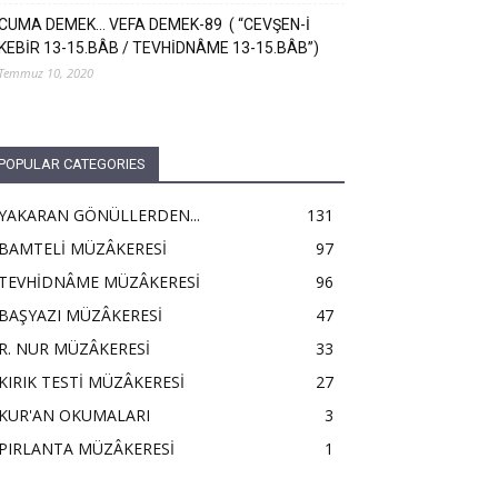
CUMA DEMEK… VEFA DEMEK-89 ( “CEVŞEN-İ
KEBİR 13-15.BÂB / TEVHİDNÂME 13-15.BÂB”)
Temmuz 10, 2020
POPULAR CATEGORIES
YAKARAN GÖNÜLLERDEN...
131
BAMTELİ MÜZÂKERESİ
97
TEVHİDNÂME MÜZÂKERESİ
96
BAŞYAZI MÜZÂKERESİ
47
R. NUR MÜZÂKERESİ
33
KIRIK TESTİ MÜZÂKERESİ
27
KUR'AN OKUMALARI
3
PIRLANTA MÜZÂKERESİ
1