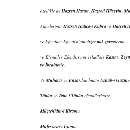
özellikle de
Hazreti Hasan, Hazreti Hüseyin, M
Annelerimiz
Hazreti Hatice-i Kübrâ ve Hazreti Â
ve Efendiler Efendisi’nin diğer
pak zevce
lerine
ve Efendiler Efendisi’nin evladları
Kasım
,
Zeyn
ve İbrahim’e
.
Ve
Muhacir
ve
Ensar
dan bütün
Ashâb-ı Güzîn
e
Tâbiîn
ve
Tebe-i Tâbiîn
efendilerimize..
Müçtehidîn-i Kirâm
a
Müfessirîn-i İzâm
a..