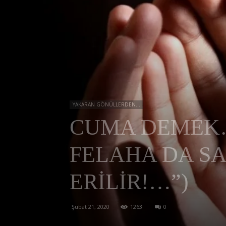
YAKARAN GÖNÜLLERDEN...
CUMA DEMEK… 
FELAHA DA SA
ERİLİR!…”)
Şubat 21, 2020
1263
0