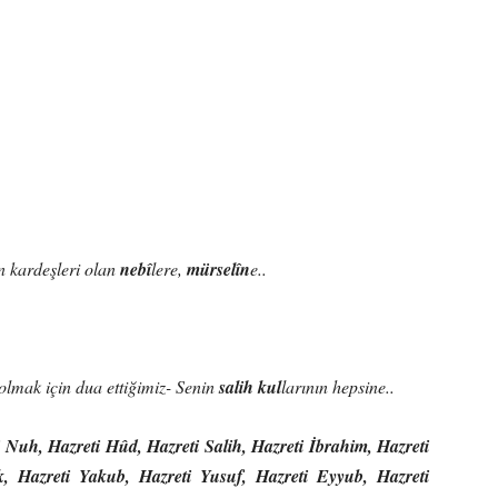
 kardeşleri olan
nebî
lere,
mürselîn
e..
 olmak için dua ettiğimiz- Senin
salih kul
larının hepsine..
i Nuh, Hazreti Hûd, Hazreti Salih, Hazreti İbrahim, Hazreti
k, Hazreti Yakub, Hazreti Yusuf, Hazreti Eyyub, Hazreti