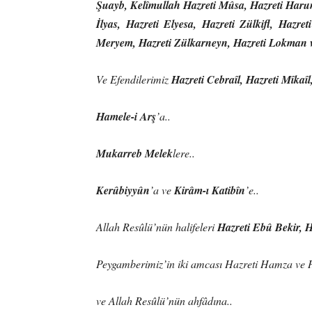
Şuayb, Kelîmullah Hazreti Mûsa, Hazreti Haru
İlyas, Hazreti Elyesa, Hazreti Zülkifl, Hazre
Meryem, Hazreti Zülkarneyn, Hazreti Lokman v
Ve Efendilerimiz
Hazreti Cebraîl, Hazreti Mîkaîl,
Hamele-i Arş
’a..
Mukarreb Melek
lere..
Kerûbiyyûn
’a ve
Kirâm-ı Katibîn
’e..
Allah Resûlü’nün halifeleri
Hazreti Ebû Bekir, H
Peygamberimiz’in iki amcası Hazreti Hamza ve 
ve Allah Resûlü’nün ahfâdına..