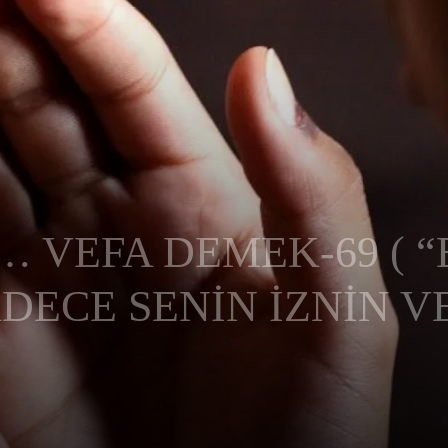
VEFA DEMEK-69 ( “
DECE SENİN İZNİN V