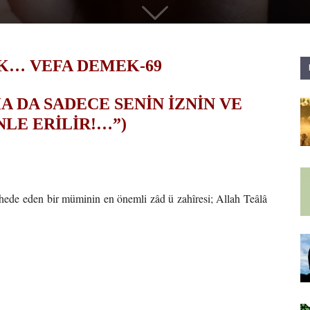
… VEFA DEMEK-69
A DA SADECE SENİN İZNİN VE
NLE ERİLİR!…”)
ahede eden bir müminin en önemli zâd ü zahîresi; Allah Teâlâ