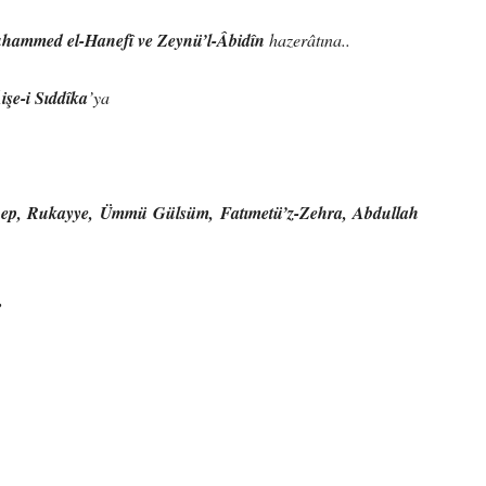
uhammed el-Hanefî ve Zeynü’l-Âbidîn
hazerâtına..
işe-i Sıddîka
’ya
ep, Rukayye, Ümmü Gülsüm, Fatımetü’z-Zehra, Abdullah
,