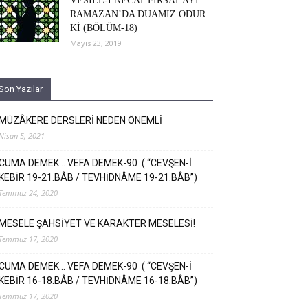
VESİLE-İ NECAT FIRSAT AYI
RAMAZAN’DA DUAMIZ ODUR
Kİ (BÖLÜM-18)
Mayıs 23, 2019
Son Yazılar
MÜZÂKERE DERSLERİ NEDEN ÖNEMLİ
Nisan 5, 2021
CUMA DEMEK… VEFA DEMEK-90 ( “CEVŞEN-İ
KEBİR 19-21.BÂB / TEVHİDNÂME 19-21.BÂB”)
Temmuz 24, 2020
MESELE ŞAHSİYET VE KARAKTER MESELESİ!
Temmuz 17, 2020
CUMA DEMEK… VEFA DEMEK-90 ( “CEVŞEN-İ
KEBİR 16-18.BÂB / TEVHİDNÂME 16-18.BÂB”)
Temmuz 17, 2020