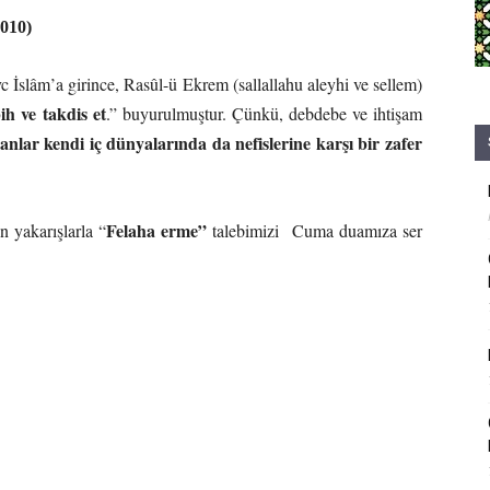
010)
evc İslâm’a girince, Rasûl-ü Ekrem (sallallahu aleyhi ve sellem)
ih ve takdis et
.” buyurulmuştur. Çünkü, debdebe ve ihtişam
anlar kendi iç dünyalarında da nefislerine karşı bir zafer
Felaha erme”
 yakarışlarla “
talebimizi Cuma duamıza ser