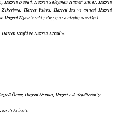
n, Hazreti Davud, Hazreti Süleyman Hazreti Yunus, Hazreti
ti Zekeriyya, Hazret Yahya, Hazreti İsa ve annesi Hazreti
e Hazreti Üzeyr
’e (alâ nebiyyina ve aleyhimüsselâm)..
 Hazreti İsrafîl ve Hazreti Azraîl
’e.
azreti Ömer, Hazreti Osman, Hazret Ali
efendilerimize..
Hazreti Abbas’a