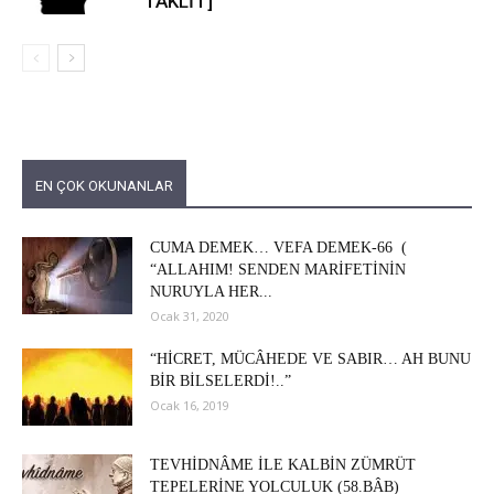
TAKLİT]
EN ÇOK OKUNANLAR
CUMA DEMEK… VEFA DEMEK-66 (
“ALLAHIM! SENDEN MARİFETİNİN
NURUYLA HER...
Ocak 31, 2020
“HİCRET, MÜCÂHEDE VE SABIR… AH BUNU
BİR BİLSELERDİ!..”
Ocak 16, 2019
TEVHİDNÂME İLE KALBİN ZÜMRÜT
TEPELERİNE YOLCULUK (58.BÂB)