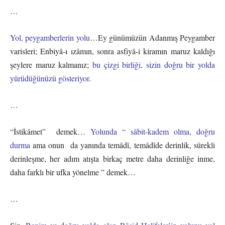
…
Yol, peygamberlerin yolu
…Ey günümüzün Adanmış Peygamber
varisleri; Enbiyâ-ı ızâmın, sonra asfiyâ-i kiramın maruz kaldığı
şeylere maruz kalmanız;
bu çizgi birliği, sizin doğru bir yolda
yürüdüğünüzü gösteriyor.
…
“İstikâmet” demek…
Yolunda “ sâbit-kadem olma, doğru
durma
ama onun da yanında temâdî, temâdîde derinlik, sürekli
derinleşme, her adım atışta birkaç metre daha derinliğe inme,
daha farklı bir ufka yönelme ” demek…
…