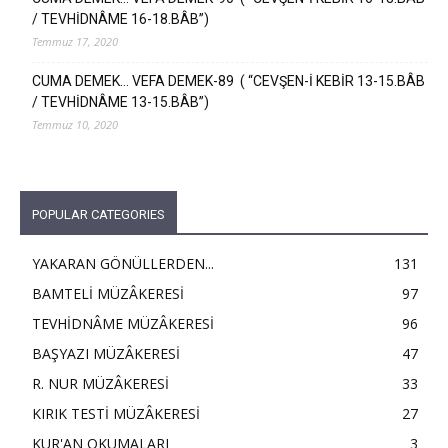
/ TEVHİDNÂME 16-18.BÂB”)
Temmuz 17, 2020
CUMA DEMEK… VEFA DEMEK-89 ( “CEVŞEN-İ KEBİR 13-15.BÂB
/ TEVHİDNÂME 13-15.BÂB”)
Temmuz 10, 2020
POPULAR CATEGORIES
YAKARAN GÖNÜLLERDEN...
131
BAMTELİ MÜZÂKERESİ
97
TEVHİDNÂME MÜZÂKERESİ
96
BAŞYAZI MÜZÂKERESİ
47
R. NUR MÜZÂKERESİ
33
KIRIK TESTİ MÜZÂKERESİ
27
KUR'AN OKUMALARI
3