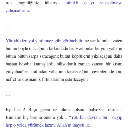
ruh enginliğiniz itibarıyla
sürekli çıtayı yükseltmeye
çalışmalısınız.
…
Yürüdükleri yol yürünmez gibi görünebilir;
ne var ki onlar, zaten
bunun böyle olacağının farkındadırlar. Evet onlar bir gün yolların
bütün bütün sarpa saracağını; bütün köprülerin yıkılacağını daha
baştan hesaba katmışlardı; biliyorlardı zaman zaman bir kısım
gulyabanîler tarafından yollarının kesileceğini.. çevrelerinde kin,
nefret ve düşmanlık fırtınalarının estirileceğini
…
Ey İnsan! Başa gelen ne olursa olsun, balyozlar olsun…
Bunların hiç birinin önemi yok!.. “
Yol, bu; devran, bu!” deyip
hep o yolda yürümek lazım, Allah’ın inayeti ile.