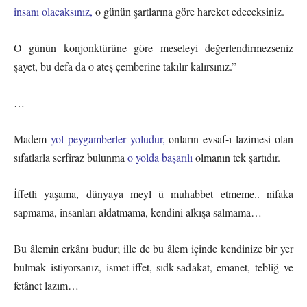
insanı olacaksınız,
o günün şartlarına göre hareket edeceksiniz.
O günün konjonktürüne göre meseleyi değerlendirmezseniz
şayet, bu defa da o ateş çemberine takılır kalırsınız.”
…
Madem
yol peygamberler yoludur,
onların evsaf-ı lazimesi olan
sıfatlarla serfiraz bulunma
o yolda başarılı
olmanın tek şartıdır.
İffetli yaşama, dünyaya meyl ü muhabbet etmeme.. nifaka
sapmama, insanları aldatmama, kendini alkışa salmama…
Bu âlemin erkânı budur; ille de bu âlem içinde kendinize bir yer
bulmak istiyorsanız, ismet-iffet, sıdk-sadakat, emanet, tebliğ ve
fetânet lazım…