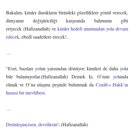
Bakalım, kimler durakların birindeki güzelliklere gönül verecek,
dünyanın değiştiriciliği karşısında balmumu gibi
eriyecek (Hafizanallah) ve
kimler hedefi unutmadan yola devam
edecek
, ebedî saadetlere erecek!..
…
“Evet, bazıları
yol
un yarısından dönüyor; kimileri de daha
yol
u
bile bulamıyorlar.(Hafizanallah) Demek ki, O’nun
yol
unda
olmak ve O’na ulaşma peşinde bulunmak da
Cenâb-ı Hakk’ın
hususi bir mevhîbesi.
…
Derinleşmezsen, devrilirsin
!..(Hafizanallah)