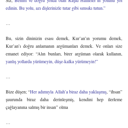
Siz,
Benim ve doğru yolda olan Râşid Halifeler’in yolunu yol
edinin
.
Bu yolu, azı dişlerinizle tutar gibi sımsıkı tutun.”
…
Bu, sizin dininizin esası demek, Kur’an’ın yorumu demek,
Kur’an’ı doğru anlamanın argümanları demek. Ve onları size
emanet ediyor: “Alın bunları, birer argüman olarak kullanın,
yanlış yollarda yürümeyin, düşe-kalka yürümeyin!”
…
Bize düşen; “
Her adımıyla Allah’a biraz daha yaklaşmış
, “ihsan”
şuurunda biraz daha derinleşmiş, kendini hep ilerleme
çağlayanına salmış bir insan” olma
…