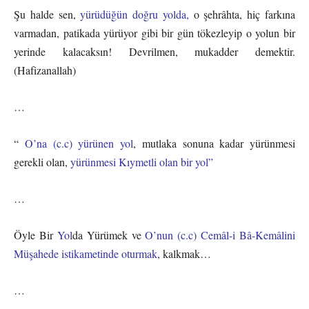
Şu halde sen,
yürüdüğün doğru yolda,
o şehrâhta, hiç farkına
varmadan, patikada yürüyor gibi bir gün tökezleyip o yolun bir
yerinde kalacaksın! Devrilmen, mukadder demektir.
(Hafizanallah)
…
“
O’na (c.c) yürünen yol
, mutlaka sonuna kadar yürünmesi
gerekli olan,
yürünmesi Kıymetli olan bir yol”
…
Öyle Bir
Yol
da Yürümek ve
O’nun (c.c) Cemâl-i Bâ-Kemâlini
Müşahede istikametinde oturmak
, kalkmak…
…