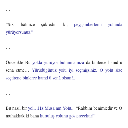
…
“Siz, hâlinize şükredin ki,
peygamberlerin yolunda
yürüyorsunuz.”
…
Öncelikle Bu
yolda yürüyor bulunmamıza
da binlerce hamd ü
sena etme…
Yürüdüğünüz yolu iyi seçmişsiniz. O yolu size
seçtirene binlerce hamd ü senâ olsun!..
…
Bu nasıl bir
yol…Hz.Musa’nın Yolu.
.. “Rabbim benimledir ve O
muhakkak ki bana
kurtuluş yolunu gösterecektir!”