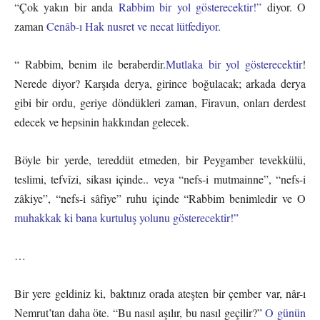
“Çok yakın bir anda
Rabbim bir yol gösterecektir!”
diyor. O
zaman
Cenâb-ı Hak nusret ve necat lütfediyor.
“ Rabbim, benim ile beraberdir.
Mutlaka bir yol gösterecektir
!
Nerede diyor? Karşıda derya, girince boğulacak; arkada derya
gibi bir ordu, geriye döndükleri zaman, Firavun, onları derdest
edecek ve hepsinin hakkından gelecek.
Böyle bir yerde, tereddüt etmeden, bir Peygamber tevekkülü,
teslimi, tefvîzi, sikası içinde.. veya “nefs-i mutmainne”, “nefs-i
zâkiye”, “nefs-i sâfiye” ruhu içinde “Rabbim benimledir ve O
muhakkak ki bana kurtuluş yolunu gösterecektir!”
…
Bir yere geldiniz ki, baktınız orada ateşten bir çember var, nâr-ı
Nemrut’tan daha öte. “Bu nasıl aşılır, bu nasıl geçilir?”
O günün