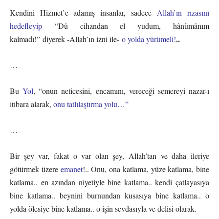
Kendini Hizmet’e adamış insanlar, sadece
Allah’ın rızasını
hedefleyip
“Dû cihandan el yudum, hânümânım
..
kalmadı!” diyerek -Allah’ın izni ile-
o yolda yürümeli!
…
Bu
Yol
, “onun neticesini, encamını, vereceği semereyi nazar-ı
itibara alarak,
onu tatlılaştırma yolu…”
…
Bir şey var, fakat o var olan şey, Allah’tan ve daha ileriye
götürmek üzere
emanet
!.. Onu, ona katlama, yüze katlama, bine
katlama.. en azından niyetiyle bine katlama.. kendi çatlayasıya
bine katlama.. beynini burnundan kusasıya bine katlama.. o
yolda ölesiye bine katlama.. o işin sevdasıyla ve delisi olarak.