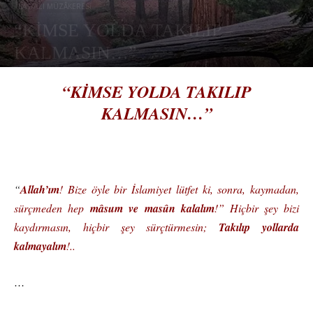
BAŞYAZI MÜZÂKERESİ
“KİMSE YOLDA TAKILIP
KALMASIN…”
Aralık 20, 2018
1478
0
“KİMSE YOLDA TAKILIP
KALMASIN…”
“
Allah’ım
!
Bize öyle bir İslamiyet lütfet ki, sonra, kaymadan,
sürçmeden hep
mâsum ve masûn kalalım
!”
Hiçbir şey bizi
kaydırmasın, hiçbir şey sürçtürmesin;
Takılıp yollarda
kalmayalım
!..
…