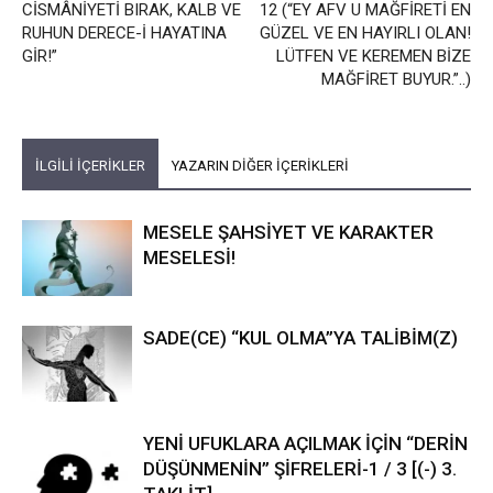
CİSMÂNİYETİ BIRAK, KALB VE
12 (“EY AFV U MAĞFİRETİ EN
RUHUN DERECE-İ HAYATINA
GÜZEL VE EN HAYIRLI OLAN!
GİR!”
LÜTFEN VE KEREMEN BİZE
MAĞFİRET BUYUR.”..)
İLGİLİ İÇERİKLER
YAZARIN DİĞER İÇERİKLERİ
MESELE ŞAHSİYET VE KARAKTER
MESELESİ!
SADE(CE) “KUL OLMA”YA TALİBİM(Z)
YENİ UFUKLARA AÇILMAK İÇİN “DERİN
DÜŞÜNMENİN” ŞİFRELERİ-1 / 3 [(-) 3.