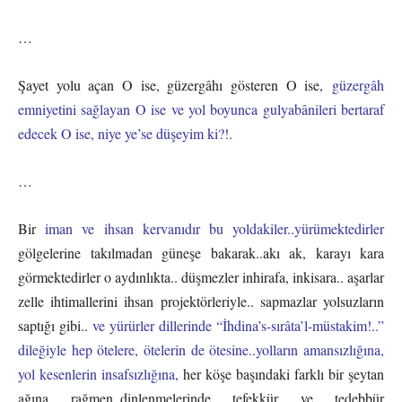
…
Şayet yolu açan O ise, güzergâhı gösteren O ise,
güzergâh
emniyetini sağlayan O ise ve yol boyunca gulyabânileri bertaraf
edecek O ise, niye ye’se düşeyim ki?!.
…
Bir
iman ve ihsan kervanıdır bu yoldakiler..yürümektedirler
gölgelerine takılmadan güneşe bakarak..akı ak, karayı kara
görmektedirler o aydınlıkta.. düşmezler inhirafa, inkisara.. aşarlar
zelle ihtimallerini ihsan projektörleriyle.. sapmazlar yolsuzların
saptığı gibi..
ve yürürler dillerinde “İhdina’s-sırâta’l-müstakim!..”
dileğiyle hep ötelere, ötelerin de ötesine..yolların amansızlığına,
yol kesenlerin insafsızlığına,
her köşe başındaki farklı bir şeytan
ağına rağmen..dinlenmelerinde tefekkür ve tedebbür