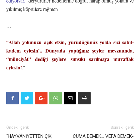
ediyorsa!.”
deryürürler hedeflerine doğru, harap olmuş yollara ve
yıkılmış köprülere rağmen
…
Allah yolunuzu açık etsin, yürüdüğünüz yolda sizi sabit-
“
kadem eylesin!.. Dünyada yaptığınız şeyler mevzuunda,
“münciyât” dediği şeylere sımsıkı sarılmaya muvaffak
eylesin!
.”
Önceki İçerik
Sonraki İçerik
“HAYVÂNİYETTEN ÇIK,
CUMA DEMEK… VEFA DEMEK-