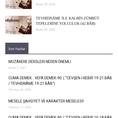
Nisan 29, 2020
TEVHİDNÂME İLE KALBİN ZÜMRÜT
TEPELERİNE YOLCULUK (42.BÂB)
Nisan 20, 2020
Son Yazılar
MÜZÂKERE DERSLERİ NEDEN ÖNEMLİ
Nisan 5, 2021
CUMA DEMEK… VEFA DEMEK-90 ( “CEVŞEN-İ KEBİR 19-21.BÂB
/ TEVHİDNÂME 19-21.BÂB”)
Temmuz 24, 2020
MESELE ŞAHSİYET VE KARAKTER MESELESİ!
Temmuz 17, 2020
CUMA DEMEK… VEFA DEMEK-90 ( “CEVŞEN-İ KEBİR 16-18.BÂB