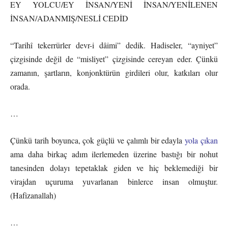
EY YOLCU/EY İNSAN/YENİ İNSAN/YENİLENEN
İNSAN/ADANMIŞ/NESLİ CEDİD
“Tarihî tekerrürler devr-i dâimi” dedik. Hadiseler, “ayniyet”
çizgisinde değil de “misliyet” çizgisinde cereyan eder. Çünkü
zamanın, şartların, konjonktürün girdileri olur, katkıları olur
orada.
…
Çünkü tarih boyunca, çok güçlü ve çalımlı bir edayla
yola çıkan
ama daha birkaç adım ilerlemeden üzerine bastığı bir nohut
tanesinden dolayı tepetaklak giden ve hiç beklemediği bir
virajdan uçuruma yuvarlanan binlerce insan olmuştur.
(Hafizanallah)
…