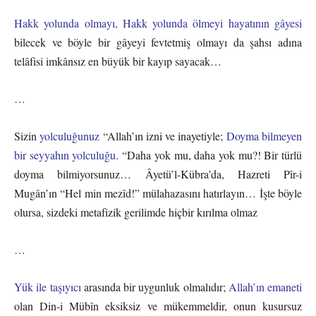
Hakk yolunda olmayı, Hakk yolunda ölmeyi hayatının gâyesi
bilecek ve böyle bir gâyeyi fevtetmiş olmayı da şahsı adına
telâfisi imkânsız en büyük bir kayıp sayacak…
…
Sizin
yolculuğunuz
“Allah’ın izni ve inayetiyle;
Doyma bilmeyen
bir seyyahın yolculuğu.
“Daha yok mu, daha yok mu?! Bir türlü
doyma bilmiyorsunuz… Âyetü’l-Kübra’da, Hazreti Pîr-i
Mugân’ın “Hel min mezîd!” mülahazasını hatırlayın… İşte böyle
olursa, sizdeki metafizik gerilimde hiçbir kırılma olmaz
…
Yük ile taşıyıcı
arasında bir uygunluk olmalıdır;
Allah’ın emaneti
olan Din-i Mübîn eksiksiz ve mükemmeldir, onun kusursuz