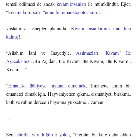
temsil edilmesi de ancak
kıvam insanları
ile mümkündür. Eğer,
“
kıvamı korursa”n “emin bir emanetçi olur”sun
…
vuslatımız -sebepler planında-
Kıvam İnsanlarının imdadına
kalmış
!.
“Allah’ın İzni ve İnayetiyle,
Aşılmazları “Kıvam” İle
Aşacaksınız…
Bu Açıdan, İlle Kıvam, İlle Kıvam, İlle Kıvam!..
Kıvam….”
“
Emanet-i İlâhiyeye hıyanet etmemek,
Emanette emin bir
emanetçi olmak için, Hayvaniyetten çıkma, cismâniyeti bırakma,
kalb ve ruhun derece-i hayatına yükselme…zamanı
…
Sen,
sürekli yürüdüğün o yolda
, “Gemini bir kere daha elden