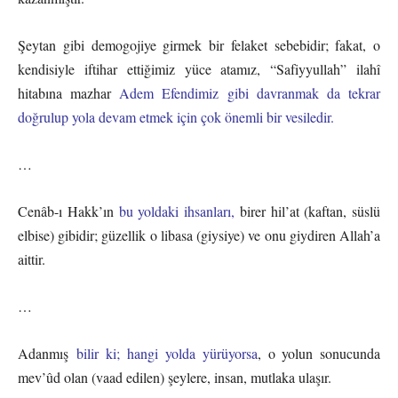
Şeytan gibi demogojiye girmek bir felaket sebebidir; fakat, o
kendisiyle iftihar ettiğimiz yüce atamız, “Safiyyullah” ilahî
hitabına mazhar
Adem Efendimiz gibi davranmak da tekrar
doğrulup yola devam etmek için çok önemli bir vesiledir.
…
Cenâb-ı Hakk’ın
bu yoldaki ihsanları,
birer hil’at (kaftan, süslü
elbise) gibidir; güzellik o libasa (giysiye) ve onu giydiren Allah’a
aittir.
…
Adanmış
bilir ki; hangi yolda yürüyorsa
, o yolun sonucunda
mev’ûd olan (vaad edilen) şeylere, insan, mutlaka ulaşır.