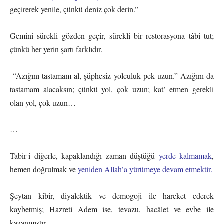
geçirerek yenile, çünkü deniz çok derin.”
Gemini sürekli gözden geçir, sürekli bir restorasyona tâbi tut;
çünkü her yerin şartı farklıdır.
“Azığını tastamam al, şüphesiz yolculuk pek uzun.” Azığını da
tastamam alacaksın; çünkü yol, çok uzun; kat’ etmen gerekli
olan yol, çok uzun…
…
Tabir-i diğerle, kapaklandığı zaman düştüğü
yerde kalmamak
,
hemen doğrulmak ve
yeniden Allah’a yürümeye devam etmektir.
Şeytan kibir, diyalektik ve demogoji ile hareket ederek
kaybetmiş; Hazreti Adem ise, tevazu, hacâlet ve evbe ile
kazanmıştır.